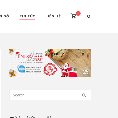
0
View
ÀN GỖ
TIN TỨC
LIÊN HỆ
shopping
cart