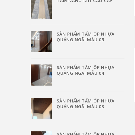
TẤM NANO NTI CAO CẤP
SẢN PHẨM TẤM ỐP NHỰA
QUẢNG NGÃI MẪU 05
SẢN PHẨM TẤM ỐP NHỰA
QUẢNG NGÃI MẪU 04
SẢN PHẨM TẤM ỐP NHỰA
QUẢNG NGÃI MẪU 03
SẢN PHẨM TẤM ỐP NHỰA