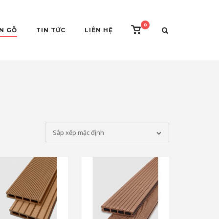
0
View
ÀN GỖ
TIN TỨC
LIÊN HỆ
shopping
cart
Sắp xếp mặc định