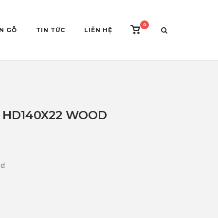
0
View
ÀN GỖ
TIN TỨC
LIÊN HỆ
shopping
cart
 HD140X22 WOOD
od