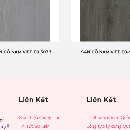
N GỖ NAM VIỆT F8 3037
SÀN GỖ NAM VIỆT F8-
Liên Kết
Liên Kết
Giới Thiệu Chúng Tôi
Thiết kế website Quả
gãi.
Tin Tức Sự Kiện
Công ty xây dựng Qu
àn gỗ