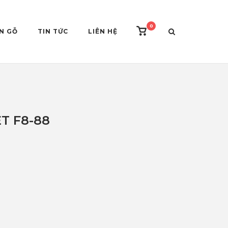
0
View
ÀN GỖ
TIN TỨC
LIÊN HỆ
shopping
cart
T F8-88