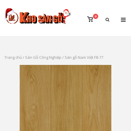
Skip
to
M
0
content
View
shopping
cart
Trang chủ
/
Sàn Gỗ Công Nghiệp
/ Sàn gỗ Nam Việt F8-77