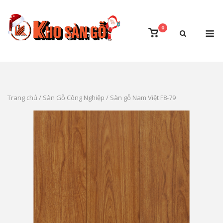
Skip
to
M
0
content
View
shopping
cart
Trang chủ
/
Sàn Gỗ Công Nghiệp
/ Sàn gỗ Nam Việt F8-79